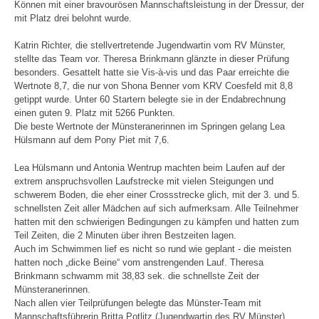
Können mit einer brav
ourösen Mannschaftsleistung in der Dressur, der
mit Platz drei belohnt wurde.
Katrin Richter, die stellvertretende Jugendwartin vom RV Münster,
stellte das Team vor. Theresa Brinkmann glänzte in dieser Prüfung
besonders. Gesattelt hatte sie Vis-à-vis und das Paar erreichte die
Wertnote 8,7, die nur von Shona Benner vom KRV Coesfeld mit 8,8
getippt wurde. Unter 60 Startern belegte sie in der Endabrechnung
einen guten 9. Platz mit 5266 Punkten.
Die beste Wertnote der Münsteranerinnen im Springen gelang Lea
Hülsmann auf dem Pony Piet mit 7,6.
Lea Hülsmann und Antonia Wentrup machten beim Laufen auf der
extrem anspruchsvollen Laufstrecke mit vielen Steigungen und
schwerem Boden, die eher einer Crossstrecke glich, mit der 3. und 5.
schnellsten Zeit aller Mädchen auf sich aufmerksam. Alle Teilnehmer
hatten mit den schwierigen Bedingungen zu kämpfen und hatten zum
Teil Zeiten, die 2 Minuten über ihren Bestzeiten lagen.
Auch im Schwimmen lief es nicht so rund wie geplant - die meisten
hatten noch „dicke Beine“ vom anstrengenden Lauf. Theresa
Brinkmann schwamm mit 38,83 sek. die schnellste Zeit der
Münsteranerinnen.
Nach allen vier Teilprüfungen belegte das Münster-Team mit
Mannschaftsführerin Britta Potlitz (Jugendwartin des RV Münster)