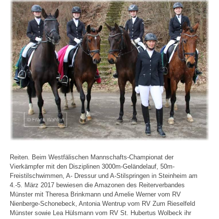
Reiten. Beim Westfälischen Mannschafts-Championat der
Vierkämpfer mit den Disziplinen 3000m-Geländelauf, 50m-
Freistilschwimmen, A- Dressur und A-Stilspringen in Steinheim am
4.-5. März 2017 bewiesen die Amazonen des Reiterverbandes
Münster mit Theresa Brinkmann und Amelie Werner vom RV
Nienberge-Schonebeck, Antonia Wentrup vom RV Zum Rieselfeld
Münster sowie Lea Hülsmann vom RV St. Hubertus Wolbeck ihr