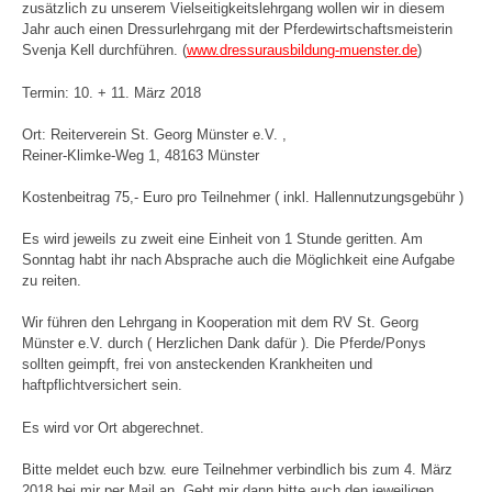
zusätzlich zu unserem Vielseitigkeitslehrgang wollen wir in diesem
Jahr auch einen Dressurlehrgang mit der Pferdewirtschaftsmeisterin
Svenja Kell durchführen. (
www.dressurausbildung-muenster.de
)
Termin: 10. + 11. März 2018
Ort: Reiterverein St. Georg Münster e.V. ,
Reiner-Klimke-Weg 1, 48163 Münster
Kostenbeitrag 75,- Euro pro Teilnehmer ( inkl. Hallennutzungsgebühr )
Es wird jeweils zu zweit eine Einheit von 1 Stunde geritten. Am
Sonntag habt ihr nach Absprache auch die Möglichkeit eine Aufgabe
zu reiten.
Wir führen den Lehrgang in Kooperation mit dem RV St. Georg
Münster e.V. durch ( Herzlichen Dank dafür ). Die Pferde/Ponys
sollten geimpft, frei von ansteckenden Krankheiten und
haftpflichtversichert sein.
Es wird vor Ort abgerechnet.
Bitte meldet euch bzw. eure Teilnehmer verbindlich bis zum 4. März
2018 bei mir per Mail an. Gebt mir dann bitte auch den jeweiligen